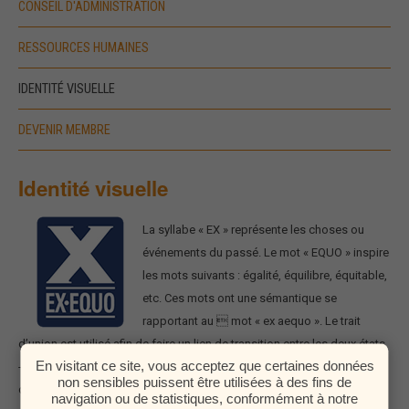
CONSEIL D'ADMINISTRATION
RESSOURCES HUMAINES
IDENTITÉ VISUELLE
DEVENIR MEMBRE
Identité visuelle
La syllabe « EX » représente les choses ou
événements du passé.
Le mot « EQUO » inspire
les mots suivants : égalité, équilibre, équitable,
etc. Ces mots ont une sémantique se
rapportant au  mot « ex aequo ».
Le trait
d’union est utilisé afin de faire un lien de transition entre les deux états.
En visitant ce site, vous acceptez que certaines données
- Le « X » est traité en gros pour mettre l’emphase sur une situation qui
non sensibles puissent être utilisées à des fins de
doit cesser.
Le mot « EX-EQUO » est traité entre deux lignes parallèles
navigation ou de statistiques, conformément à notre