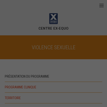
Aller au contenu principal
Accueil
La corporation
CENTRE EX-EQUO
Violence conjugale
VIOLENCE SEXUELLE
Violence sexuelle
Contactez-nous
PRÉSENTATION DU PROGRAMME
PROGRAMME CLINIQUE
TERRITOIRE