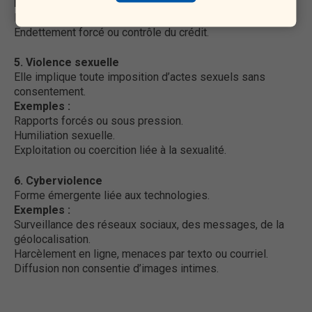
Exemples :
Interdiction de travailler ou de gérer ses finances.
Endettement forcé ou contrôle du crédit.
5. Violence sexuelle
Elle implique toute imposition d’actes sexuels sans
consentement.
Exemples :
Rapports forcés ou sous pression.
Humiliation sexuelle.
Exploitation ou coercition liée à la sexualité.
6. Cyberviolence
Forme émergente liée aux technologies.
Exemples :
Surveillance des réseaux sociaux, des messages, de la
géolocalisation.
Harcèlement en ligne, menaces par texto ou courriel.
Diffusion non consentie d’images intimes.