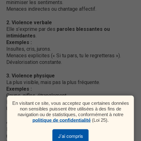
minimiser les sentiments.
Menaces indirectes ou chantage affectif.
2. Violence verbale
Elle s’exprime par des
paroles blessantes ou
intimidantes
.
Exemples :
Insultes, cris, jurons.
Menaces explicites (« Si tu pars, tu le regretteras »).
Dévalorisation constante.
3. Violence physique
La plus visible, mais pas la plus fréquente.
Exemples :
Coups, gifles, étranglement.
Empêcher de sortir, bloquer un passage.
En visitant ce site, vous acceptez que certaines données
non sensibles puissent être utilisées à des fins de
Utilisation d’objets pour blesser.
navigation ou de statistiques, conformément à notre
politique de confidentialité
(Loi 25).
4. Violence économique
Elle consiste à contrôler les ressources financières pour
J’ai compris
maintenir la dépendance.