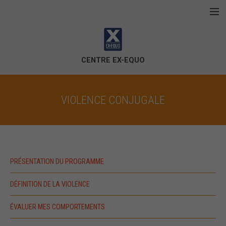
Aller au contenu principal
Accueil
La corporation
CENTRE EX-EQUO
Violence conjugale
VIOLENCE CONJUGALE
Violence sexuelle
Contactez-nous
PRÉSENTATION DU PROGRAMME
DÉFINITION DE LA VIOLENCE
ÉVALUER MES COMPORTEMENTS